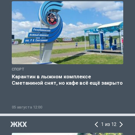
СПОРТ
С
Карантин в лыжном комплексе
Сметаниной снят, но кафе всё ещё закрыто
05 августа 12:00
2
ЖКХ
1 из 12