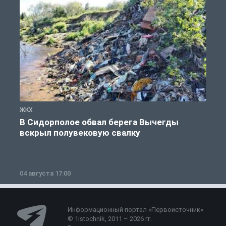
ЖКХ
Ж
В Сидорполое обвал берега Вычегды
вскрыл полувековую свалку
04 августа 17:00
3
Информационный портал «Первоисточник»
© 1istochnik, 2011 – 2026 гг.