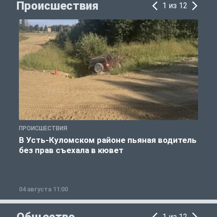
Происшествия
1 из 12
ПРОИСШЕСТВИЯ
П
В Усть-Куломском районе пьяная водитель
без прав съехала в кювет
б
04 августа 11:00
0
1 из 12