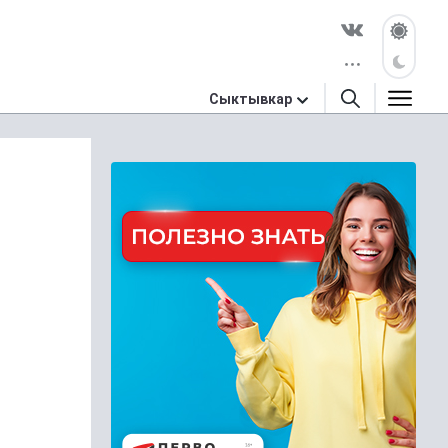
Сыктывкар