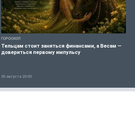
ГОРОСКОП
О
Тельцам стоит заняться финансами, а Весам —
Н
довериться первому импульсу
с
о
05 августа 20:00
0