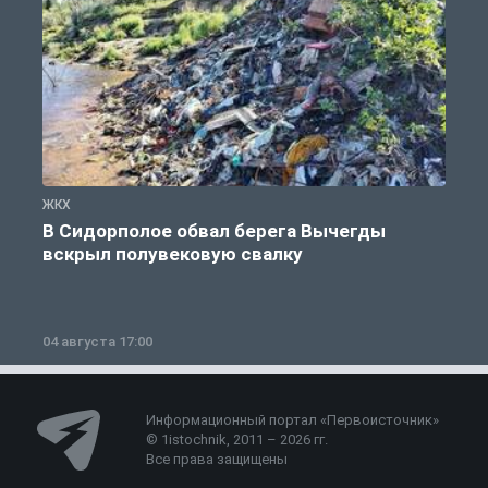
ЖКХ
Ж
В Сидорполое обвал берега Вычегды
вскрыл полувековую свалку
04 августа 17:00
3
Информационный портал «Первоисточник»
© 1istochnik, 2011 – 2026 гг.
Все права защищены