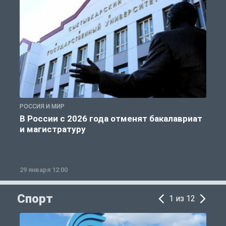
РОССИЯ И МИР
А
В России с 2026 года отменят бакалавриат
и магистратуру
29 января 12:00
1
Спорт
1 из 12