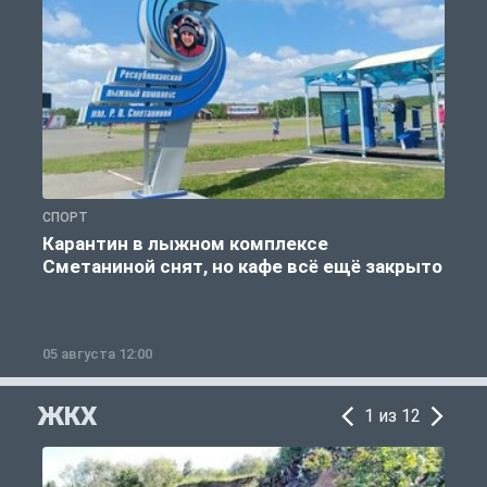
СПОРТ
С
Карантин в лыжном комплексе
Сметаниной снят, но кафе всё ещё закрыто
05 августа 12:00
2
ЖКХ
1 из 12