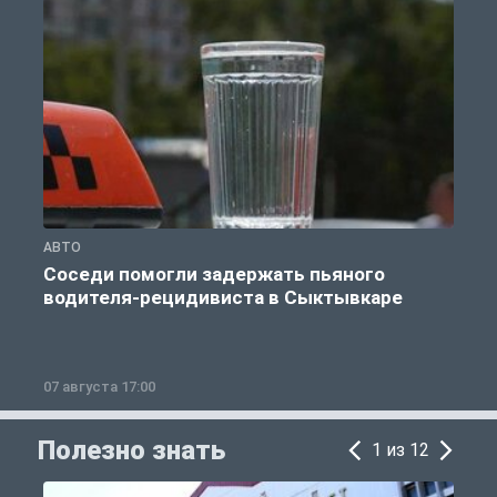
АВТО
О
Соседи помогли задержать пьяного
водителя-рецидивиста в Сыктывкаре
07 августа 17:00
0
Полезно знать
1 из 12