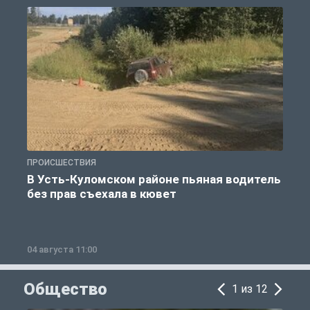
ПРОИСШЕСТВИЯ
П
В Усть-Куломском районе пьяная водитель
без прав съехала в кювет
б
04 августа 11:00
0
Общество
1 из 12