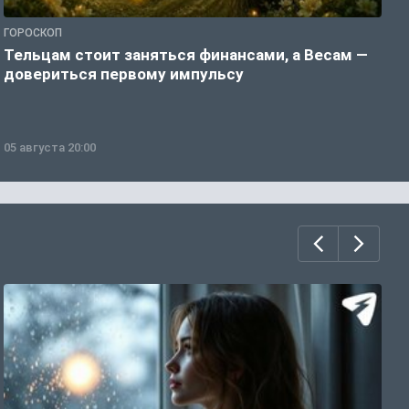
ГОРОСКОП
Г
Тельцам стоит заняться финансами, а Весам —
Б
довериться первому импульсу
о
05 августа 20:00
0