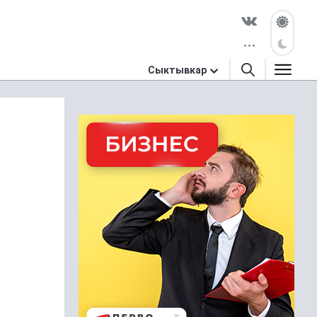
Сыктывкар