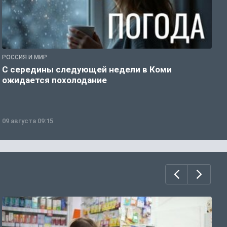
РОССИЯ И МИР
Г
С середины следующей недели в Коми
Т
ожидается похолодание
а
09 августа 09:15
0