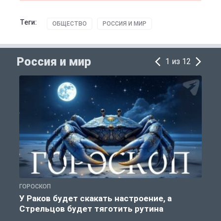
Теги:
ОБЩЕСТВО
РОССИЯ И МИР
Россия и мир
1 из 12
ГОРОСКОП
Р
У Раков будет скакать настроение, а
Стрельцов будет тяготить рутина