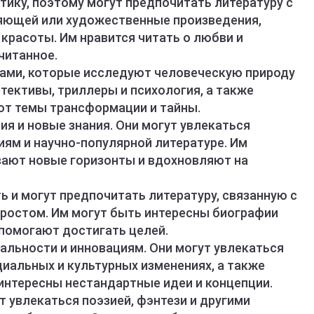
етику, поэтому могут предпочитать литературу с
яющей или художественные произведения,
красоты. Им нравится читать о любви и
читанное.
игами, которые исследуют человеческую природу
етективы, триллеры и психология, а также
ют темы трансформации и тайны.
ия и новые знания. Они могут увлекаться
иям и научно-популярной литературе. Им
вают новые горизонты и вдохновляют на
ть и могут предпочитать литературу, связанную с
 ростом. Им могут быть интересны биографии
 помогают достигать целей.
нальности и инновациям. Они могут увлекаться
циальных и культурных изменениях, а также
нтересны нестандартные идеи и концепции.
т увлекаться поэзией, фэнтези и другими