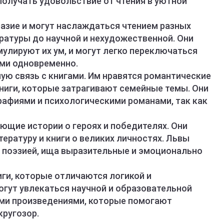
получать удовольствие от чтения в уютной
разие и могут наслаждаться чтением разных
ратуры до научной и нехудожественной. Они
улируют их ум, и могут легко переключаться
ми одновременно.
ную связь с книгами. Им нравятся романтические
книги, которые затрагивают семейные темы. Они
рафиями и психологическими романами, так как
яющие истории о героях и победителях. Они
ературу и книги о великих личностях. Львы
и поэзией, ища выразительные и эмоционально
иги, которые отличаются логикой и
гут увлекаться научной и образовательной
ими произведениями, которые помогают
кругозор.