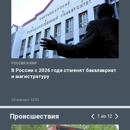
РОССИЯ И МИР
А
В России с 2026 года отменят бакалавриат
и магистратуру
29 января 12:00
1
Происшествия
1 из 12