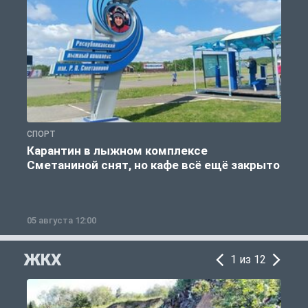
СПОРТ
С
Карантин в лыжном комплексе
Сметаниной снят, но кафе всё ещё закрыто
05 августа 12:00
2
ЖКХ
1 из 12