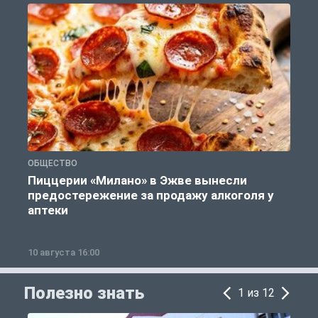
ОБЩЕСТВО
З
Пиццерии «Милано» в Эжве вынесли
предостережение за продажу алкоголя у
аптеки
10 августа 16:00
1
Полезно знать
1 из 12