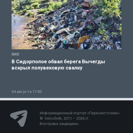
ЖКХ
Ж
В Сидорполое обвал берега Вычегды
вскрыл полувековую свалку
04 августа 17:00
3
Информационный портал «Первоисточник»
© 1istochnik, 2011 – 2026 гг.
Все права защищены