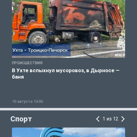
ПРОИСШЕСТВИЯ
П
В Ухте вспыхнул мусоровоз, в Дырносе —
баня
10 августа 14:00
1
Спорт
1 из 12