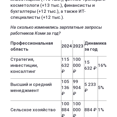
косметологи (+13 тыс.), финансисты и
бухгалтеры (+12 тыс.), а также ИТ-
специалисты (+12 тыс.).
На сколько изменились зарплатные запросы
работников Коми за год?
Профессиональная
Динамика
2024
2023
область
за год
Стратегия,
115
100
15
инвестиции,
632
000
16%
632 ₽
консалтинг
₽
₽
105
99
Высший и средний
5 233
136
904
5%
менеджмент
₽
₽
₽
100
100
Сельское хозяйство
884
000
884 ₽
1%
₽
₽