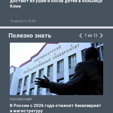
достают из ушей и носов детей в больнице
Коми
10 августа 15:00
1
Полезно знать
1 из 12
РОССИЯ И МИР
А
В России с 2026 года отменят бакалавриат
и магистратуру