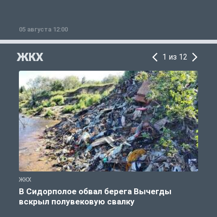
05 августа 12:00
2
ЖКХ
1 из 12
ЖКХ
Ж
В Сидорполое обвал берега Вычегды
вскрыл полувековую свалку