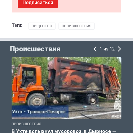
Подписаться
Теги:
ОБЩЕСТВО
ПРОИСШЕСТВИЯ
Происшествия
1 из 12
ПРОИСШЕСТВИЯ
П
В Ухте вспыхнул мусоровоз, в Дырносе —