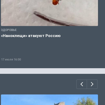
ЗДОРОВЬЕ
З
«Наноклещи» атакуют Россию
В
т
17 июля 16:00
0