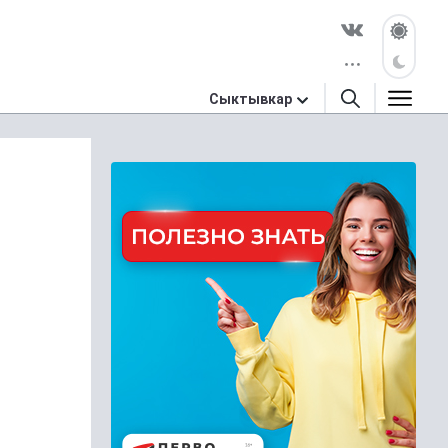
Сыктывкар