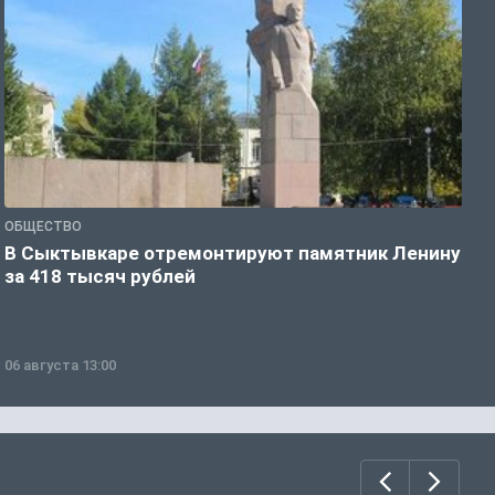
ОБЩЕСТВО
О
В Сыктывкаре отремонтируют памятник Ленину
М
за 418 тысяч рублей
в
06 августа 13:00
0