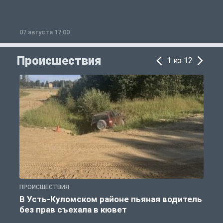
07 августа 17:00
0
Происшествия
1 из 12
ПРОИСШЕСТВИЯ
П
В Усть-Куломском районе пьяная водитель
без прав съехала в кювет
б