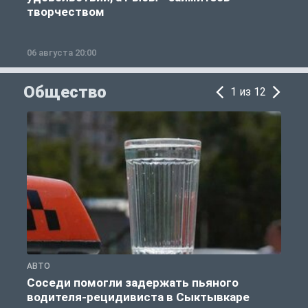
творчеством
06 августа 20:00
0
Общество
1 из 12
АВТО
О
Соседи помогли задержать пьяного
водителя-рецидивиста в Сыктывкаре