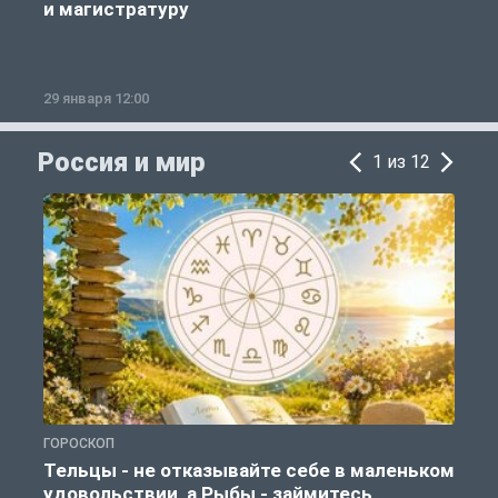
и магистратуру
29 января 12:00
1
Россия и мир
1 из 12
ГОРОСКОП
Г
Тельцы - не отказывайте себе в маленьком
удовольствии, а Рыбы - займитесь