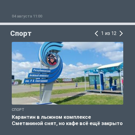
04 августа 11:00
0
Спорт
1 из 12
СПОРТ
С
Карантин в лыжном комплексе
Сметаниной снят, но кафе всё ещё закрыто