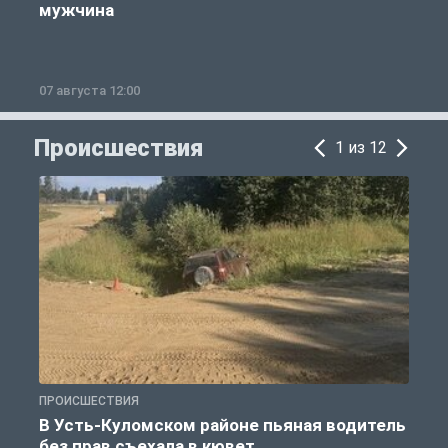
мужчина
07 августа 12:00
0
Происшествия
1 из 12
ПРОИСШЕСТВИЯ
П
В Усть-Куломском районе пьяная водитель
без прав съехала в кювет
б