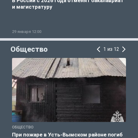
В России с 2026 года отменят бакалавриат
и магистратуру
29 января 12:00
1
Общество
1 из 12
ОБЩЕСТВО
О
При пожаре в Усть-Вымском районе погиб