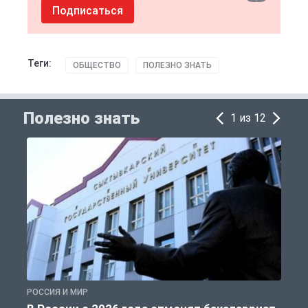
Подписаться
Теги:
ОБЩЕСТВО
ПОЛЕЗНО ЗНАТЬ
Полезно знать
1 из 12
РОССИЯ И МИР
А