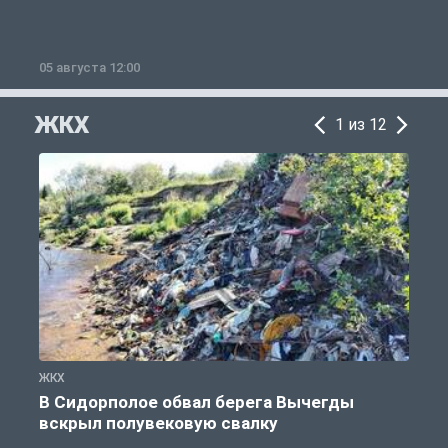
05 августа 12:00
2
ЖКХ
1 из 12
ЖКХ
Ж
В Сидорполое обвал берега Вычегды
вскрыл полувековую свалку