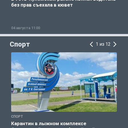
без прав съехала в кювет
б
04 августа 11:00
0
Спорт
1 из 12
СПОРТ
С
Карантин в лыжном комплексе