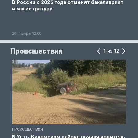
В России с 2026 года отменят бакалавриат
и магистратуру
29 января 12:00
1
Происшествия
1 из 12
ПРОИСШЕСТВИЯ
П
В Усть-Куломском районе пьяная водитель