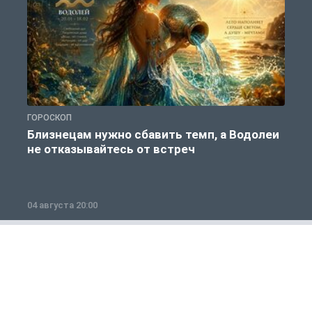
ГОРОСКОП
Г
Близнецам нужно сбавить темп, а Водолеи
не отказывайтесь от встреч
04 августа 20:00
0
Общество
1 из 12