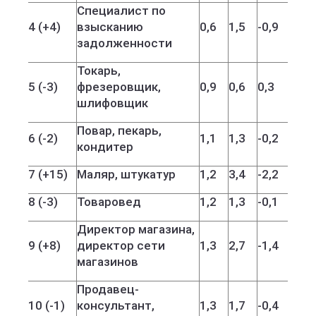
Специалист по
4 (+4)
взысканию
0,6
1,5
-0,9
задолженности
Токарь,
5 (-3)
фрезеровщик,
0,9
0,6
0,3
шлифовщик
Повар, пекарь,
6 (-2)
1,1
1,3
-0,2
кондитер
7 (+15)
Маляр, штукатур
1,2
3,4
-2,2
8 (-3)
Товаровед
1,2
1,3
-0,1
Директор магазина,
9 (+8)
директор сети
1,3
2,7
-1,4
магазинов
Продавец-
10 (-1)
консультант,
1,3
1,7
-0,4