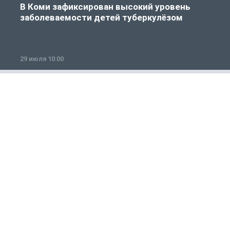
В Коми зафиксирован высокий уровень
заболеваемости детей туберкулёзом
29 июля 10:00
2
Общество
1 из 12
ГОРОСКОП
О