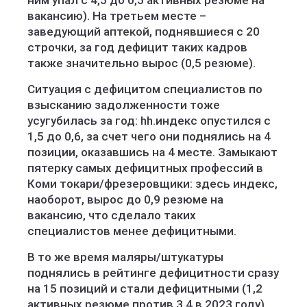
ним упал с 4,5 до 0,5 активных резюме на
вакансию). На третьем месте –
заведующий аптекой, поднявшиеся с 20
строчки, за год дефицит таких кадров
также значительно вырос (0,5 резюме).
Ситуация с дефицитом специалистов по
взысканию задолженности тоже
усугубилась за год: hh.индекс опустился с
1,5 до 0,6, за счет чего они поднялись на 4
позиции, оказавшись на 4 месте. Замыкают
пятерку самых дефицитных профессий в
Коми токари/фрезеровщики: здесь индекс,
наоборот, вырос до 0,9 резюме на
вакансию, что сделало таких
специалистов менее дефицитными.
В то же время маляры/штукатуры
поднялись в рейтинге дефицитности сразу
на 15 позиций и стали дефицитными (1,2
активных резюме против 3,4 в 2023 году).