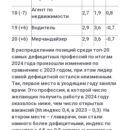
Агент по
18 (-7)
2,7
1,9
0,8
недвижимости
19 (+6)
Водитель
2,9
3,6
-0,7
20 (+6)
Мерчандайзер
2,9
3,6
-0,7
В распределении позиций среди топ-20
самых дефицитных профессий по итогам
2024 года произошли изменения по
сравнению с 2023 годом, при этом лидер
самой дефицитной остался неизменным.
Так, первое место в уходящем году заняли
врачи. Это профессия, в которой число
желающих получить работу в 2024 году
оказалось ниже, чем число открытых
вакансий (hh.индекс 0,4, в 2023 – 0,3). На
втором месте – главврачи, они стали
намного более дефицитными, индекс по