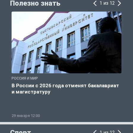
Полезно знать
1 из 12
РОССИЯ И МИР
А
В России с 2026 года отменят бакалавриат
и магистратуру
29 января 12:00
1
Спорт
1 из 12