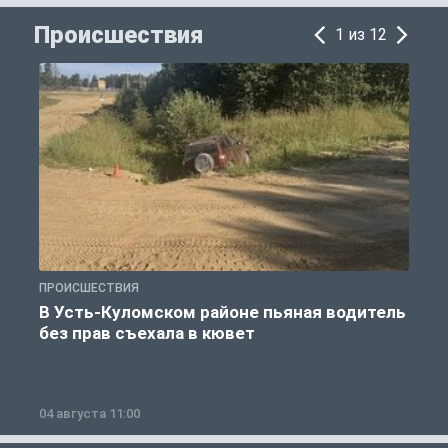
Происшествия
1 из 12
ПРОИСШЕСТВИЯ
П
В Усть-Куломском районе пьяная водитель
без прав съехала в кювет
б
04 августа 11:00
0