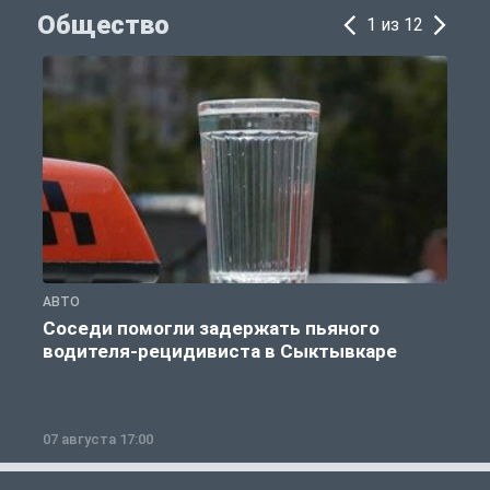
Общество
1 из 12
АВТО
О
Соседи помогли задержать пьяного
водителя-рецидивиста в Сыктывкаре
07 августа 17:00
0