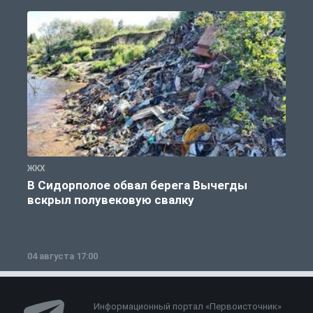
ЖКХ
Ж
В Сидорполое обвал берега Вычегды
вскрыл полувековую свалку
04 августа 17:00
3
Информационный портал «Первоисточник»