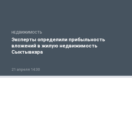
НЕДВИЖИМОСТЬ
Н
Эксперты определили прибыльность
вложений в жилую недвижимость
Сыктывкара
21 апреля 14:30
0
Общество
1 из 12