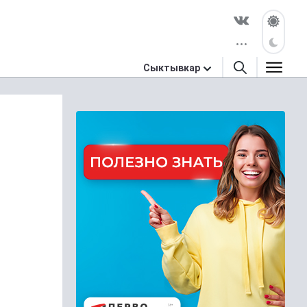
Сыктывкар