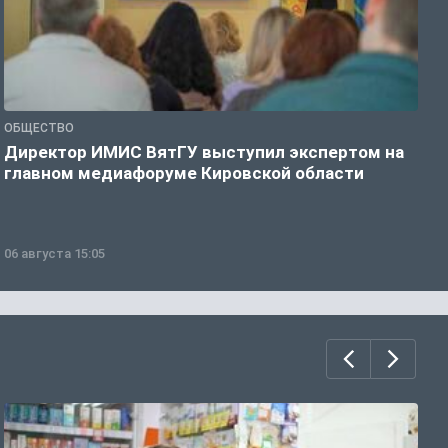
ОБЩЕСТВО
О
Директор ИМИС ВятГУ выступил экспертом на
В
главном медиафоруме Кировской области
з
06 августа 15:05
0