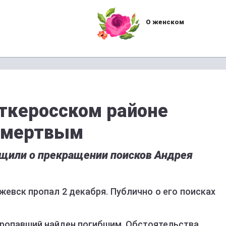
О женском
ткеросском районе
 мертвым
бщили о прекращении поисков Андрея
евск пропал 2 декабря. Публично о его поисках
пропавший найден погибшим. Обстоятельства