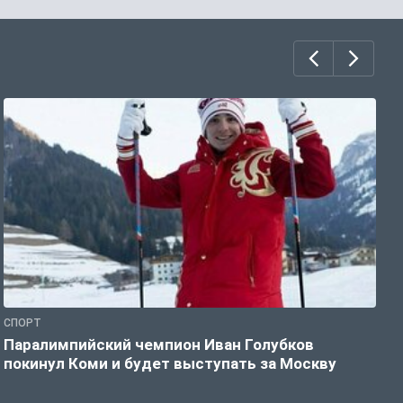
СПОРТ
С
Паралимпийский чемпион Иван Голубков
Н
покинул Коми и будет выступать за Москву
р