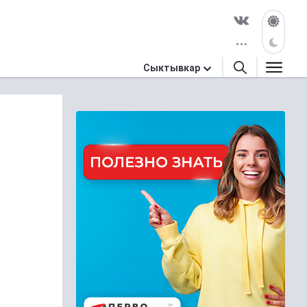
Сыктывкар