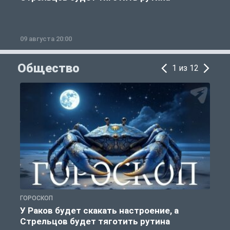
09 августа 20:00
0
Общество
1 из 12
ГОРОСКОП
Р
У Раков будет скакать настроение, а
Стрельцов будет тяготить рутина