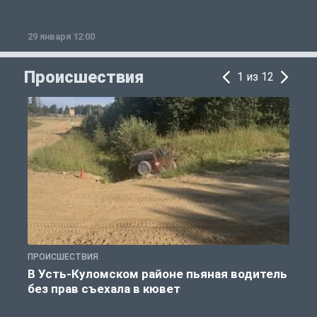
29 января 12:00
1
Происшествия
1 из 12
ПРОИСШЕСТВИЯ
П
В Усть-Куломском районе пьяная водитель
без прав съехала в кювет
б