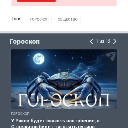
Теги:
ГОРОСКОП
ОБЩЕСТВО
Гороскоп
1 из 12
ГОРОСКОП
Г
У Раков будет скакать настроение, а
Стрельцов будет тяготить рутина
п