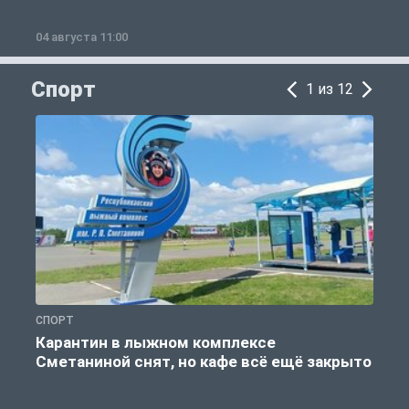
04 августа 11:00
0
Спорт
1 из 12
СПОРТ
С
Карантин в лыжном комплексе
Сметаниной снят, но кафе всё ещё закрыто