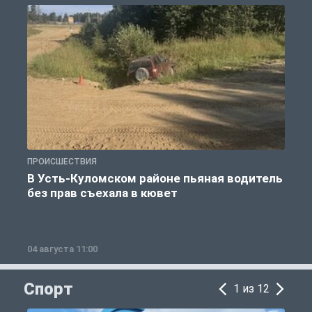
ПРОИСШЕСТВИЯ
П
В Усть-Куломском районе пьяная водитель
без прав съехала в кювет
б
04 августа 11:00
0
Спорт
1 из 12