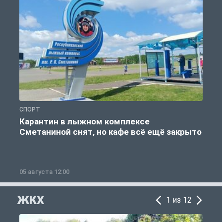
СПОРТ
С
Карантин в лыжном комплексе
Сметаниной снят, но кафе всё ещё закрыто
05 августа 12:00
2
ЖКХ
1 из 12