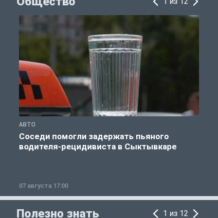
Общество
1 из 12
АВТО
О
Соседи помогли задержать пьяного
водителя-рецидивиста в Сыктывкаре
07 августа 17:00
0
Полезно знать
1 из 12