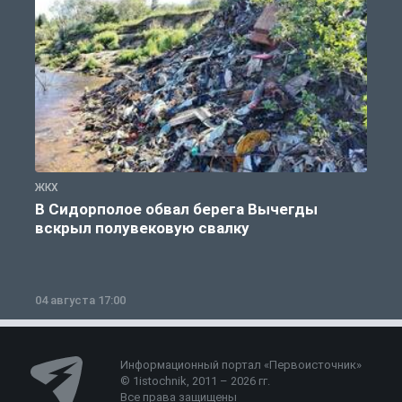
ЖКХ
Ж
В Сидорполое обвал берега Вычегды
вскрыл полувековую свалку
04 августа 17:00
3
Информационный портал «Первоисточник»
© 1istochnik, 2011 – 2026 гг.
Все права защищены