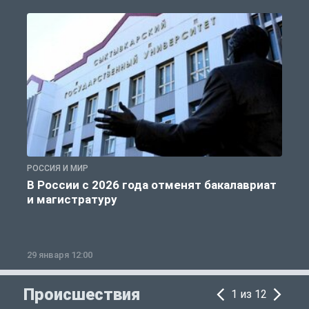
РОССИЯ И МИР
А
В России с 2026 года отменят бакалавриат
и магистратуру
29 января 12:00
1
Происшествия
1 из 12