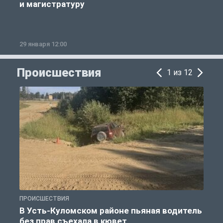
и магистратуру
29 января 12:00
1
Происшествия
1 из 12
ПРОИСШЕСТВИЯ
П
В Усть-Куломском районе пьяная водитель
без прав съехала в кювет
б