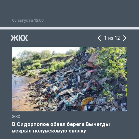
05 августа 12:00
2
ЖКХ
1 из 12
ЖКХ
Ж
В Сидорполое обвал берега Вычегды
вскрыл полувековую свалку