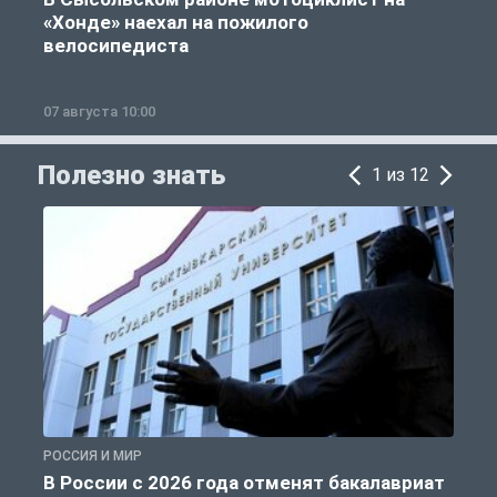
«Хонде» наехал на пожилого
велосипедиста
07 августа 10:00
0
Полезно знать
1 из 12
РОССИЯ И МИР
А
В России с 2026 года отменят бакалавриат