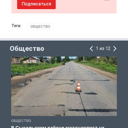
Подписаться
Теги:
ОБЩЕСТВО
Общество
1 из 12
ОБЩЕСТВО
О
В Сысольском районе мотоциклист на