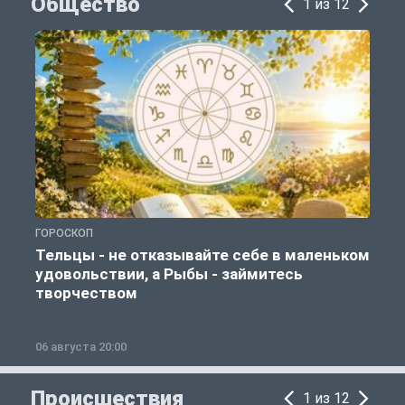
Общество
1 из 12
ГОРОСКОП
О
Тельцы - не отказывайте себе в маленьком
удовольствии, а Рыбы - займитесь
творчеством
06 августа 20:00
0
Происшествия
1 из 12