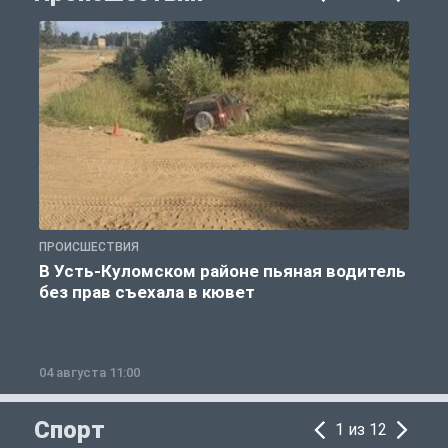
ПРОИСШЕСТВИЯ
П
В Усть-Куломском районе пьяная водитель
без прав съехала в кювет
б
04 августа 11:00
0
Спорт
1 из 12