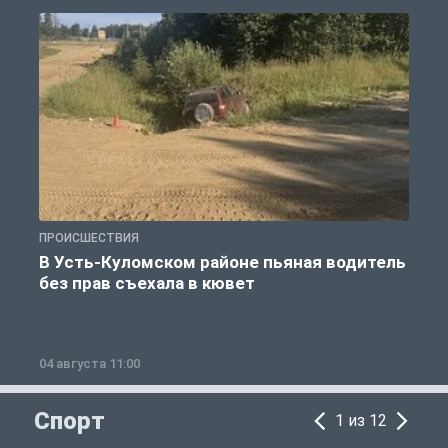
ПРОИСШЕСТВИЯ
П
В Усть-Куломском районе пьяная водитель
без прав съехала в кювет
б
04 августа 11:00
0
Спорт
1 из 12