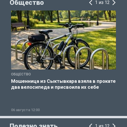
Общество
1 из 12
ОБЩЕСТВО
О
Мошенница из Сыктывкара взяла в прокате
два велосипеда и присвоила их себе
д
06 августа 12:00
0
Полезно знать
1 из 12