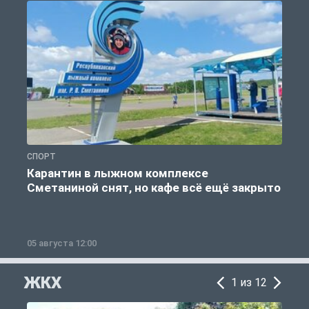
СПОРТ
С
Карантин в лыжном комплексе
Сметаниной снят, но кафе всё ещё закрыто
05 августа 12:00
2
ЖКХ
1 из 12