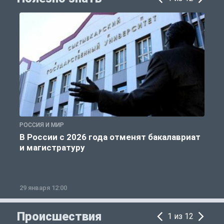
РОССИЯ И МИР
А
В России с 2026 года отменят бакалавриат
и магистратуру
29 января 12:00
1
Происшествия
1 из 12