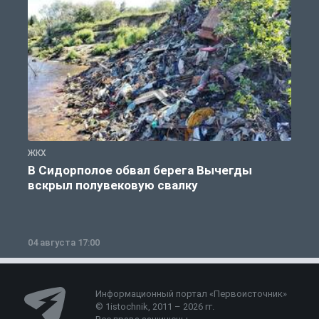
ЖКХ
Ж
В Сидорполое обвал берега Вычегды
вскрыл полувековую свалку
04 августа 17:00
3
Информационный портал «Первоисточник»
© 1istochnik, 2011 – 2026 гг.