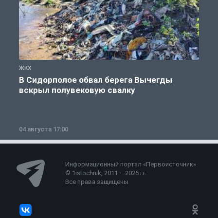
ЖКХ
Ж
В Сидорполое обвал берега Вычегды
вскрыл полувековую свалку
04 августа 17:00
3
Информационный портал «Первоисточник»
© 1istochnik, 2011 – 2026 гг.
Все права защищены