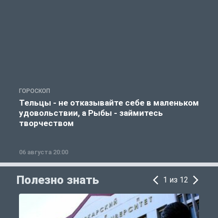
ГОРОСКОП
О
Тельцы - не отказывайте себе в маленьком
удовольствии, а Рыбы - займитесь
творчеством
06 августа 20:00
0
Полезно знать
1 из 12