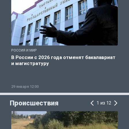
РОССИЯ И МИР
А
В России с 2026 года отменят бакалавриат
и магистратуру
29 января 12:00
1
Происшествия
1 из 12