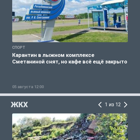
СПОРТ
С
Карантин в лыжном комплексе
Сметаниной снят, но кафе всё ещё закрыто
05 августа 12:00
2
ЖКХ
1 из 12