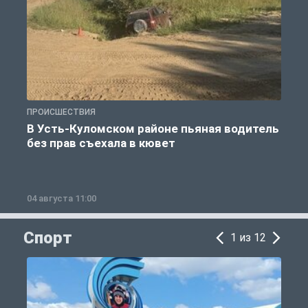
ПРОИСШЕСТВИЯ
П
В Усть-Куломском районе пьяная водитель
без прав съехала в кювет
б
04 августа 11:00
0
Спорт
1 из 12