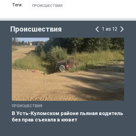
Теги:
ПРОИСШЕСТВИЯ
Происшествия
1 из 12
ПРОИСШЕСТВИЯ
П
В Усть-Куломском районе пьяная водитель
без прав съехала в кювет
б