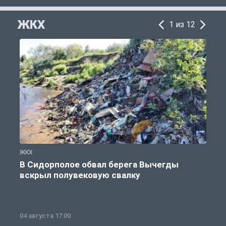
ЖКХ
1 из 12
ЖКХ
Ж
В Сидорполое обвал берега Вычегды
вскрыл полувековую свалку
04 августа 17:00
3