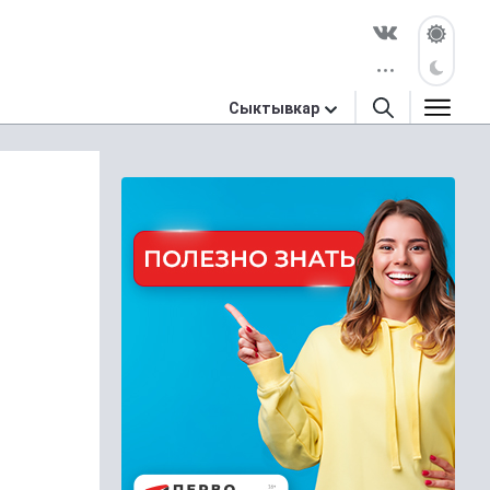
Сыктывкар