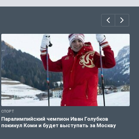
СПОРТ
С
Паралимпийский чемпион Иван Голубков
Н
покинул Коми и будет выступать за Москву
р