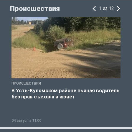
Происшествия
1 из 12
ПРОИСШЕСТВИЯ
П
В Усть-Куломском районе пьяная водитель
без прав съехала в кювет
б
04 августа 11:00
0