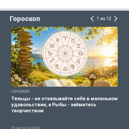
Гороскоп
1 из 12
ГОРОСКОП
Г
Тельцы - не отказывайте себе в маленьком
удовольствии, а Рыбы - займитесь
творчеством
06 августа 20:00
0