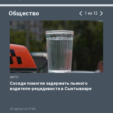
Общество
1 из 12
АВТО
О
Соседи помогли задержать пьяного
водителя-рецидивиста в Сыктывкаре
07 августа 17:00
0