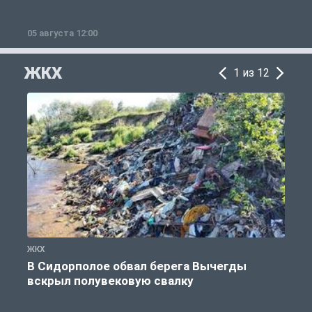
05 августа 12:00
2
ЖКХ
1 из 12
ЖКХ
Ж
В Сидорполое обвал берега Вычегды
вскрыл полувековую свалку