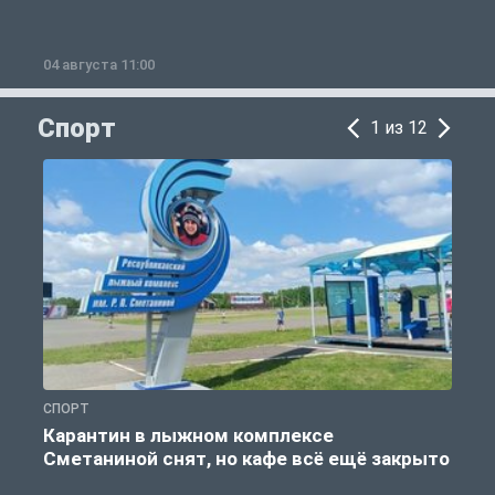
04 августа 11:00
0
Спорт
1 из 12
СПОРТ
С
Карантин в лыжном комплексе
Сметаниной снят, но кафе всё ещё закрыто