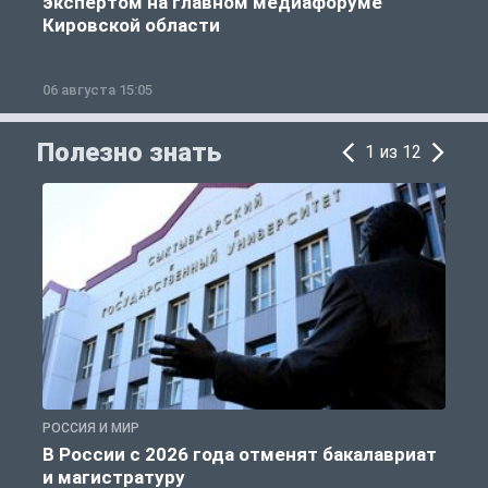
экспертом на главном медиафоруме
Кировской области
06 августа 15:05
0
Полезно знать
1 из 12
РОССИЯ И МИР
А
В России с 2026 года отменят бакалавриат
и магистратуру