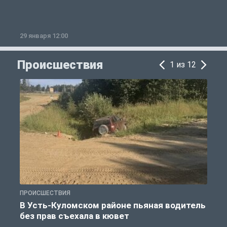
29 января 12:00
1
Происшествия
1 из 12
ПРОИСШЕСТВИЯ
П
В Усть-Куломском районе пьяная водитель
без прав съехала в кювет
б