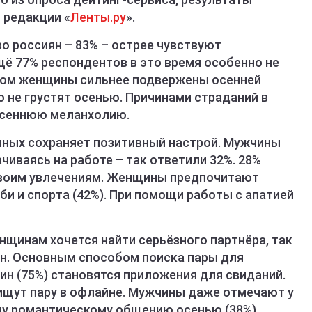
 редакции «
Ленты.ру
».
 россиян – 83% – острее чувствуют
щё 77% респондентов в это время особенно не
этом женщины сильнее подвержены осенней
о не грустят осенью. Причинами страданий в
осеннюю меланхолию.
нных сохраняет позитивный настрой. Мужчины
чиваясь на работе – так ответили 32%. 28%
своим увлечениям. Женщины предпочитают
би и спорта (42%). При помощи работы с апатией
нщинам хочется найти серьёзного партнёра, так
н. Основным способом поиска пары для
ин (75%) становятся приложения для свиданий.
ищут пару в офлайне. Мужчины даже отмечают у
му романтическому общению осенью (38%).