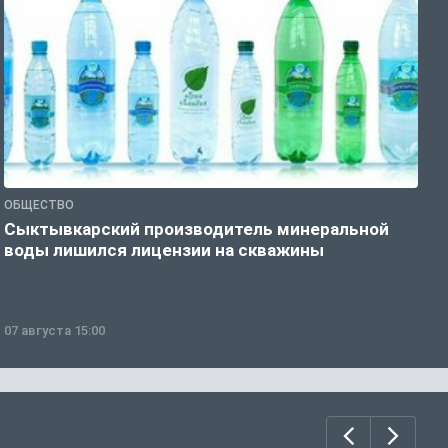
ОБЩЕСТВО
О
Сыктывкарский производитель минеральной
П
воды лишился лицензии на скважины
07 августа 15:00
0