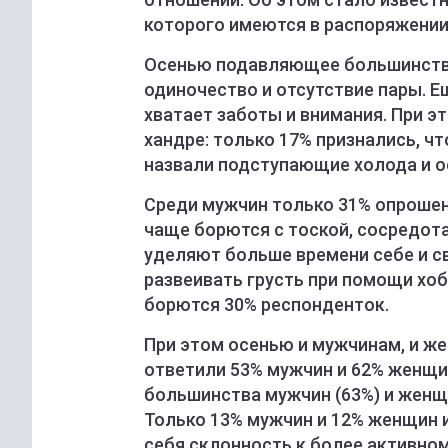
которого имеются в распоряжении
Осенью подавляющее большинство
одиночество и отсутствие пары. Е
хватает заботы и внимания. При 
хандре: только 17% признались, чт
назвали подступающие холода и 
Среди мужчин только 31% опроше
чаще борются с тоской, сосредота
уделяют больше времени себе и 
развеивать грусть при помощи хоб
борются 30% респонденток.
При этом осенью и мужчинам, и же
ответили 53% мужчин и 62% женщи
большинства мужчин (63%) и женщ
Только 13% мужчин и 12% женщин 
себя склонность к более активно