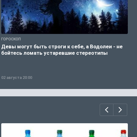
ГОРОСКОП
Р
Девы могут быть строги к себе, а Водолеи - не
Н
бойтесь ломать устаревшие стереотипы
02 августа 20:00
0