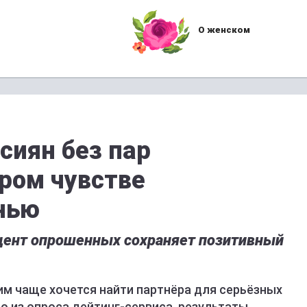
О женском
сиян без пар
тром чувстве
нью
цент опрошенных сохраняет позитивный
им чаще хочется найти партнёра для серьёзных
о из опроса дейтинг-сервиса, результаты