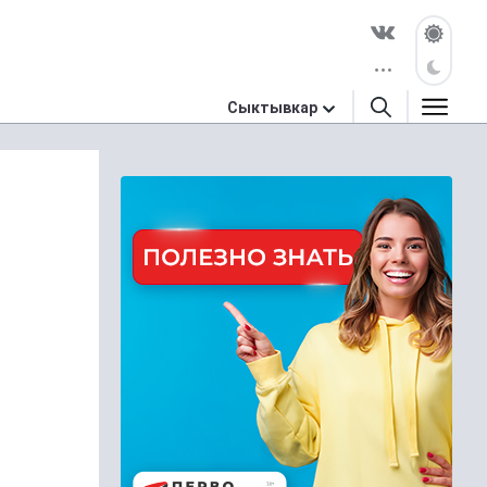
Сыктывкар