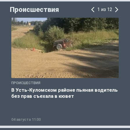
Происшествия
1 из 12
ПРОИСШЕСТВИЯ
П
В Усть-Куломском районе пьяная водитель
без прав съехала в кювет
б
04 августа 11:00
0