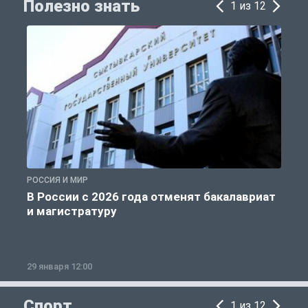
Полезно знать
1 из 12
РОССИЯ И МИР
А
В России с 2026 года отменят бакалавриат
и магистратуру
29 января 12:00
1
Спорт
1 из 12