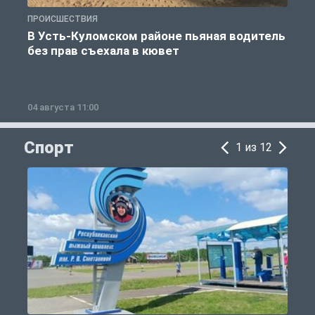
ПРОИСШЕСТВИЯ
П
В Усть-Куломском районе пьяная водитель
без прав съехала в кювет
б
04 августа 11:00
0
Спорт
1 из 12