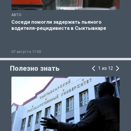
АВТО
О
Соседи помогли задержать пьяного
водителя-рецидивиста в Сыктывкаре
07 августа 17:00
0
Полезно знать
1 из 12