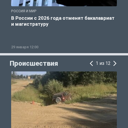
РОССИЯ И МИР
А
В России с 2026 года отменят бакалавриат
и магистратуру
29 января 12:00
1
Происшествия
1 из 12