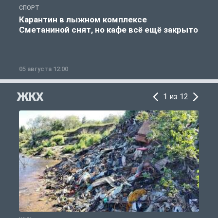
СПОРТ
С
Карантин в лыжном комплексе
Сметаниной снят, но кафе всё ещё закрыто
05 августа 12:00
2
ЖКХ
1 из 12