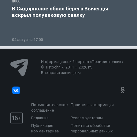
ЖКХ
Ж
В Сидорполое обвал берега Вычегды
вскрыл полувековую свалку
04 августа 17:00
3
Информационный портал «Первоисточник»
© 1istochnik, 2011 – 2026 гг.
Все права защищены
Пользовательское
Правовая информация
соглашение
Редакция
Рекламодателям
Публикация
Политика обработки
комментариев
персональных данных