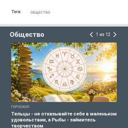
Теги:
ОБЩЕСТВО
Общество
1 из 12
ГОРОСКОП
О
Тельцы - не отказывайте себе в маленьком
удовольствии, а Рыбы - займитесь
творчеством