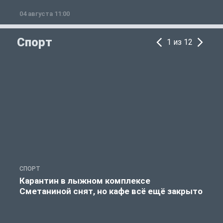
04 августа 11:00
0
Спорт
1 из 12
СПОРТ
С
Карантин в лыжном комплексе
Сметаниной снят, но кафе всё ещё закрыто