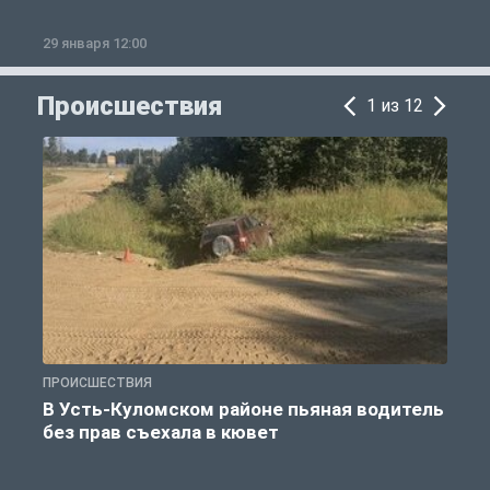
29 января 12:00
1
Происшествия
1 из 12
ПРОИСШЕСТВИЯ
П
В Усть-Куломском районе пьяная водитель
без прав съехала в кювет
б