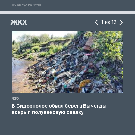
05 августа 12:00
2
ЖКХ
1 из 12
ЖКХ
Ж
В Сидорполое обвал берега Вычегды
вскрыл полувековую свалку