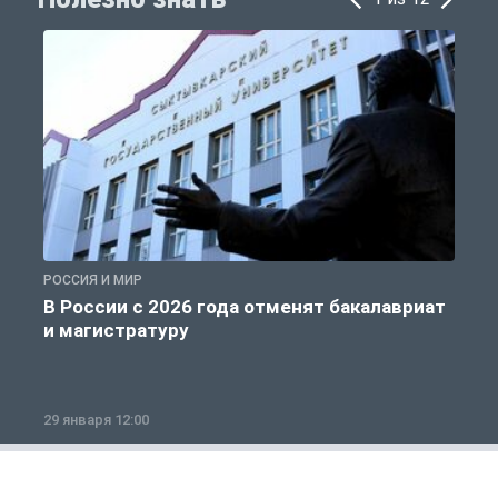
РОССИЯ И МИР
А
В России с 2026 года отменят бакалавриат
и магистратуру
29 января 12:00
1
Общество
1 из 12