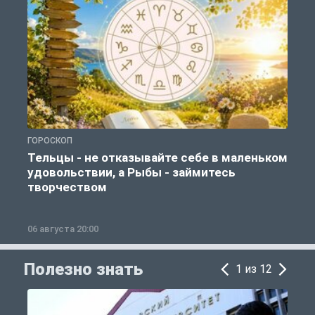
ГОРОСКОП
О
Тельцы - не отказывайте себе в маленьком
удовольствии, а Рыбы - займитесь
творчеством
06 августа 20:00
0
Полезно знать
1 из 12