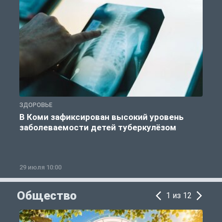
ЗДОРОВЬЕ
З
В Коми зафиксирован высокий уровень
заболеваемости детей туберкулёзом
29 июля 10:00
2
Общество
1 из 12