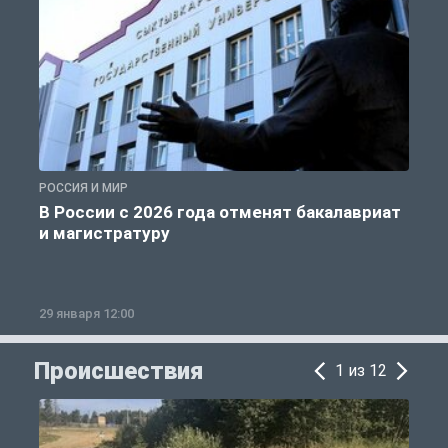
РОССИЯ И МИР
А
В России с 2026 года отменят бакалавриат
и магистратуру
29 января 12:00
1
Происшествия
1 из 12