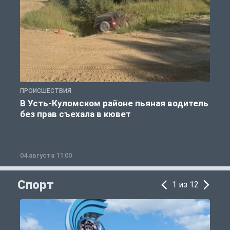
ПРОИСШЕСТВИЯ
П
В Усть-Куломском районе пьяная водитель
без прав съехала в кювет
б
04 августа 11:00
0
Спорт
1 из 12