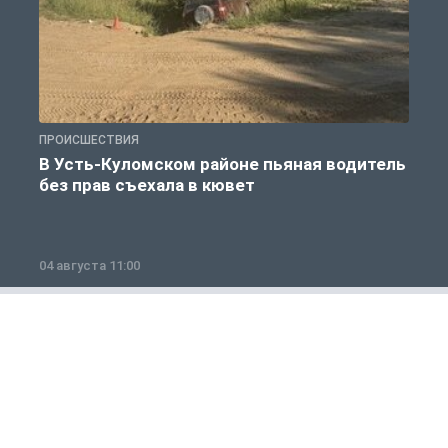
ПРОИСШЕСТВИЯ
П
В Усть-Куломском районе пьяная водитель
без прав съехала в кювет
б
04 августа 11:00
0
Общество
1 из 12