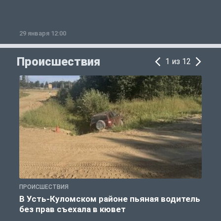
29 января 12:00
1
Происшествия
1 из 12
ПРОИСШЕСТВИЯ
П
В Усть-Куломском районе пьяная водитель
без прав съехала в кювет
б