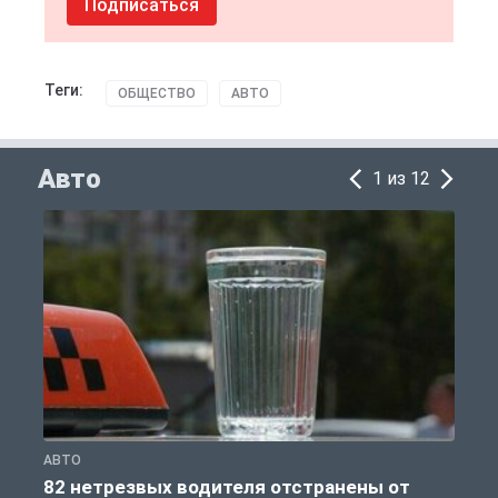
Подписаться
Теги:
ОБЩЕСТВО
АВТО
Авто
1 из 12
АВТО
Ж
82 нетрезвых водителя отстранены от