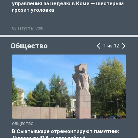
управления за неделю в Коми — шестерым
грозит уголовка
03 августа 17:00
2
Общество
1 из 12
ОБЩЕСТВО
О
В Сыктывкаре отремонтируют памятник
Ленину за 418 тысяч рублей