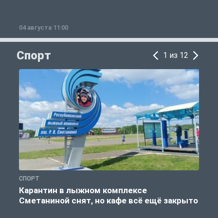
04 августа 11:00
0
Спорт
1 из 12
СПОРТ
С
Карантин в лыжном комплексе
Сметаниной снят, но кафе всё ещё закрыто