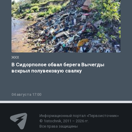
ЖКХ
Ж
В Сидорполое обвал берега Вычегды
вскрыл полувековую свалку
04 августа 17:00
3
Информационный портал «Первоисточник»
© 1istochnik, 2011 – 2026 гг.
Все права защищены