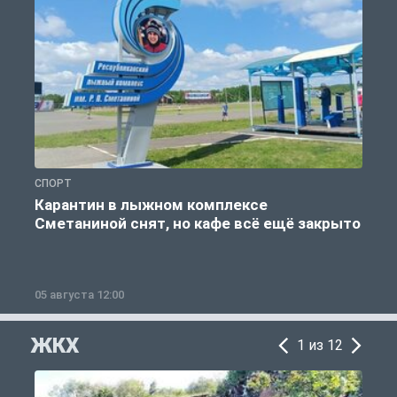
СПОРТ
С
Карантин в лыжном комплексе
Сметаниной снят, но кафе всё ещё закрыто
05 августа 12:00
2
ЖКХ
1 из 12