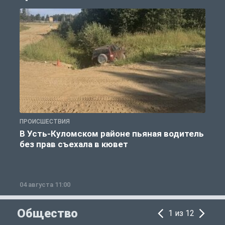
ПРОИСШЕСТВИЯ
П
В Усть-Куломском районе пьяная водитель
без прав съехала в кювет
б
04 августа 11:00
0
Общество
1 из 12