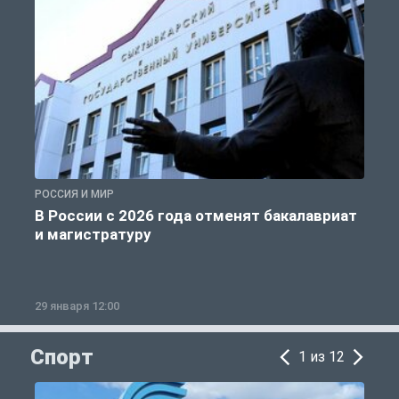
РОССИЯ И МИР
А
В России с 2026 года отменят бакалавриат
и магистратуру
29 января 12:00
1
Спорт
1 из 12