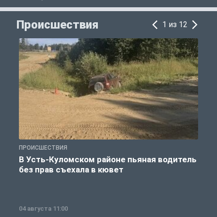
Происшествия
1 из 12
ПРОИСШЕСТВИЯ
П
В Усть-Куломском районе пьяная водитель
без прав съехала в кювет
б
04 августа 11:00
0