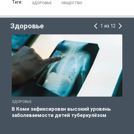
Теги:
ЗДОРОВЬЕ
ОБЩЕСТВО
Здоровье
1 из 12
ЗДОРОВЬЕ
З
В Коми зафиксирован высокий уровень
заболеваемости детей туберкулёзом