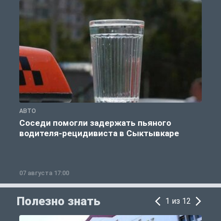
АВТО
О
Соседи помогли задержать пьяного
водителя-рецидивиста в Сыктывкаре
07 августа 17:00
0
Полезно знать
1 из 12