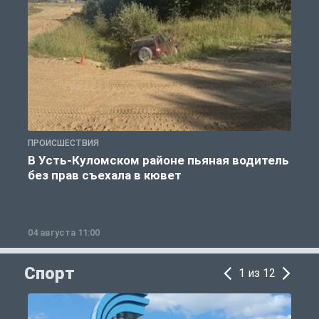
ПРОИСШЕСТВИЯ
П
В Усть-Куломском районе пьяная водитель
без прав съехала в кювет
б
04 августа 11:00
0
Спорт
1 из 12