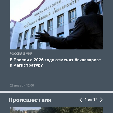
РОССИЯ И МИР
А
В России с 2026 года отменят бакалавриат
и магистратуру
29 января 12:00
1
Происшествия
1 из 12