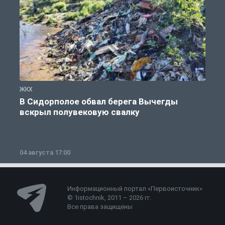
ЖКХ
Ж
В Сидорполое обвал берега Вычегды
вскрыл полувековую свалку
04 августа 17:00
3
Информационный портал «Первоисточник»
© 1istochnik, 2011 – 2026 гг.
Все права защищены