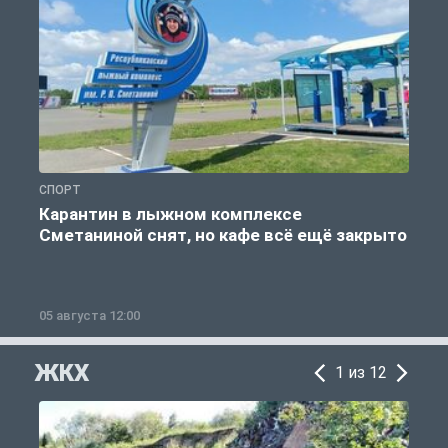
СПОРТ
С
Карантин в лыжном комплексе
Сметаниной снят, но кафе всё ещё закрыто
05 августа 12:00
2
ЖКХ
1 из 12