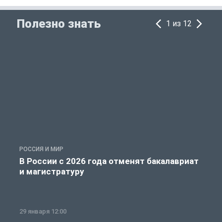
Полезно знать
1 из 12
РОССИЯ И МИР
А
В России с 2026 года отменят бакалавриат
и магистратуру
29 января 12:00
1