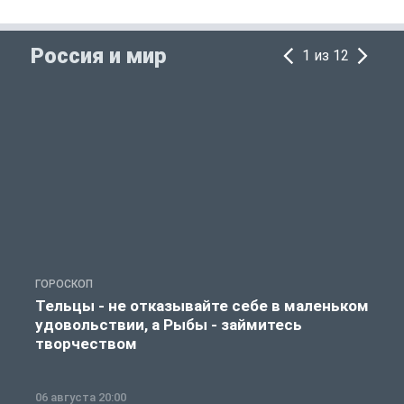
Россия и мир
1 из 12
ГОРОСКОП
Г
Тельцы - не отказывайте себе в маленьком
удовольствии, а Рыбы - займитесь
творчеством
06 августа 20:00
0