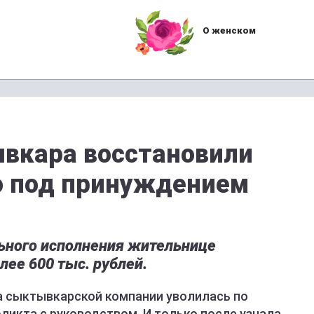
О женском
вкара восстановили
о под принуждением
ьного исполнения жительнице
лее 600 тыс. рублей.
а сыктывкарской компании уволилась по
икта с руководством. И только после узнала,