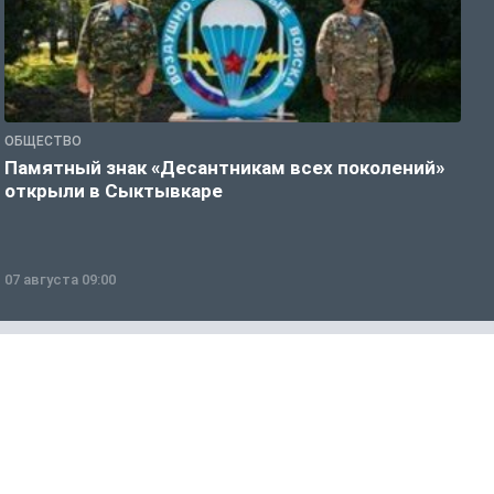
ОБЩЕСТВО
Г
Памятный знак «Десантникам всех поколений»
Т
открыли в Сыктывкаре
у
07 августа 09:00
0