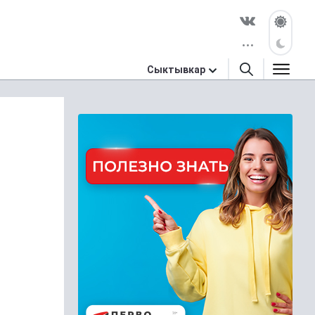
Сыктывкар