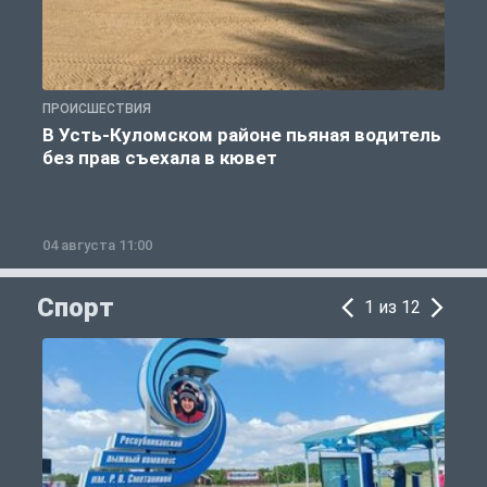
ПРОИСШЕСТВИЯ
П
В Усть-Куломском районе пьяная водитель
без прав съехала в кювет
б
04 августа 11:00
0
Спорт
1 из 12