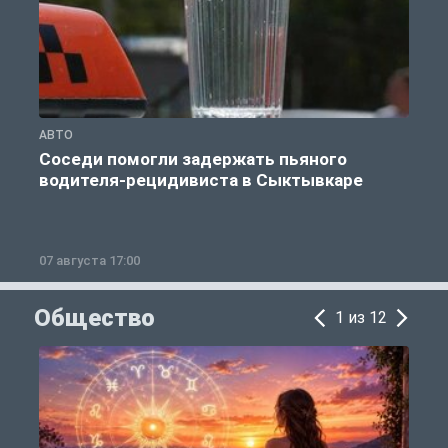
АВТО
А
Соседи помогли задержать пьяного
водителя-рецидивиста в Сыктывкаре
07 августа 17:00
0
Общество
1 из 12