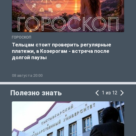
ГОРОСКОП
Р
Тельцам стоит проверить регулярные
платежи, а Козерогам - встреча после
долгой паузы
08 августа 20:00
0
Полезно знать
1 из 12