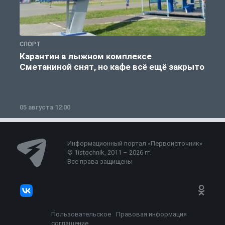
СПОРТ
С
Карантин в лыжном комплексе
Сметаниной снят, но кафе всё ещё закрыто
05 августа 12:00
2
Информационный портал «Первоисточник»
© 1istochnik, 2011 – 2026 гг.
Все права защищены
Пользовательское
Правовая информация
соглашение