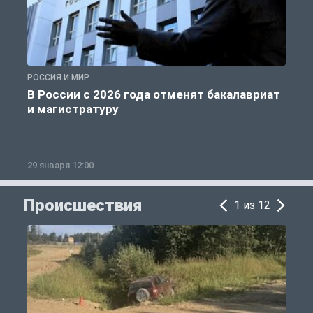
РОССИЯ И МИР
А
В России с 2026 года отменят бакалавриат
и магистратуру
29 января 12:00
1
Происшествия
1 из 12