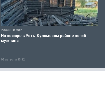
РОССИЯ И МИР
Р
На пожаре в Усть-Куломском районе погиб
П
мужчина
в
02 августа 13:12
0