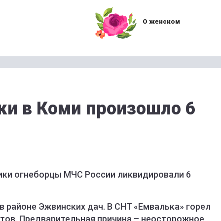
О женском
ки в Коми произошло 6
лики огнеборцы МЧС России ликвидировали 6
 районе Эжвинских дач. В СНТ «Емвалька» горел
тов. Предварительная причина – неосторожное