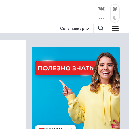
Сыктывкар