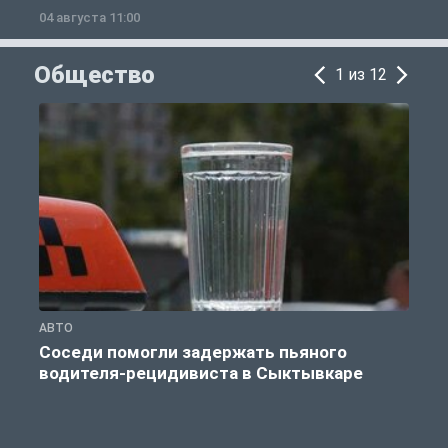
04 августа 11:00
0
Общество
1 из 12
АВТО
О
Соседи помогли задержать пьяного
водителя-рецидивиста в Сыктывкаре