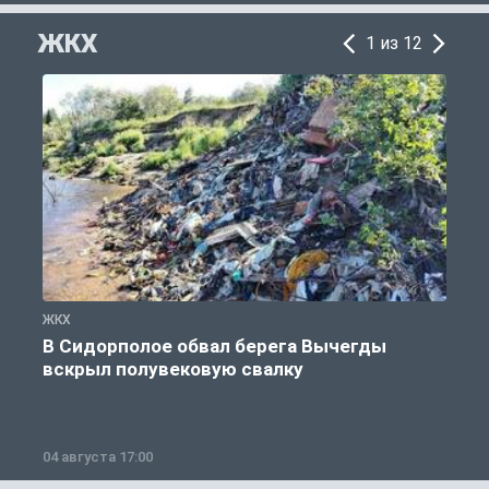
ЖКХ
1 из 12
ЖКХ
Ж
В Сидорполое обвал берега Вычегды
вскрыл полувековую свалку
04 августа 17:00
3