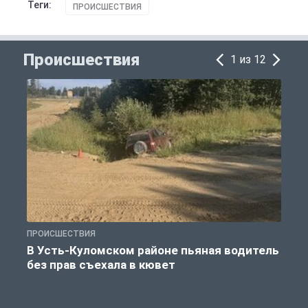
Теги:
ПРОИСШЕСТВИЯ
Происшествия
1 из 12
ПРОИСШЕСТВИЯ
П
В Усть-Куломском районе пьяная водитель
без прав съехала в кювет
б