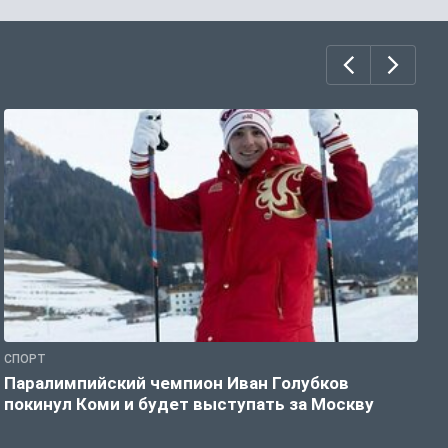
СПОРТ
С
Паралимпийский чемпион Иван Голубков
Н
покинул Коми и будет выступать за Москву
р