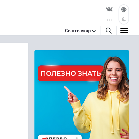
Сыктывкар