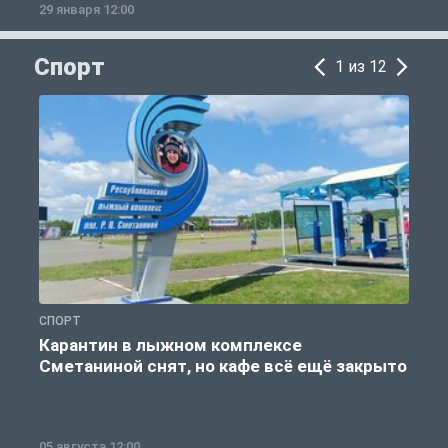
29 января 12:00
1
Спорт
1 из 12
СПОРТ
С
Карантин в лыжном комплексе
Сметаниной снят, но кафе всё ещё закрыто
05 августа 12:00
2