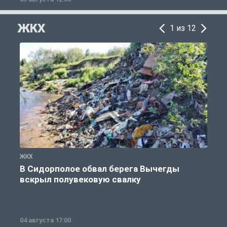
ЖКХ
1 из 12
ЖКХ
Ж
В Сидорполое обвал берега Вычегды
вскрыл полувековую свалку
04 августа 17:00
3