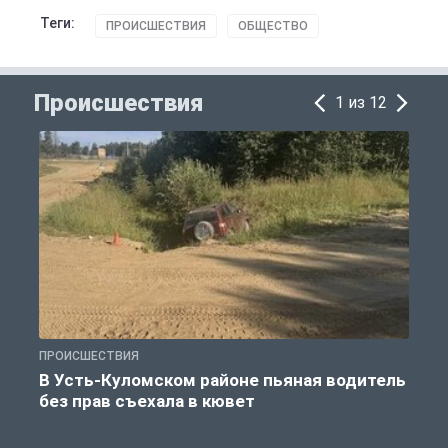
Теги:
ПРОИСШЕСТВИЯ
ОБЩЕСТВО
Происшествия
1 из 12
ПРОИСШЕСТВИЯ
П
В Усть-Куломском районе пьяная водитель
без прав съехала в кювет
б