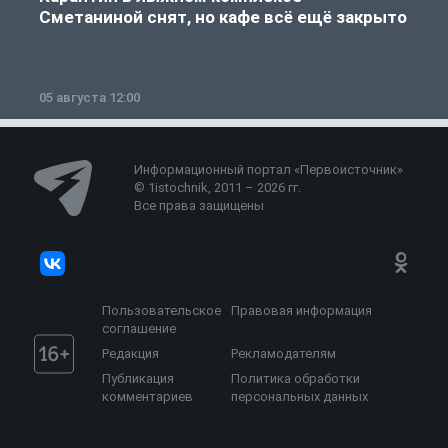
Сметаниной снят, но кафе всё ещё закрыто
05 августа 12:00
2
Информационный портал «Первоисточник»
© 1istochnik, 2011 – 2026 гг.
Все права защищены
Пользовательское
Правовая информация
соглашение
Редакция
Рекламодателям
Публикация
Политика обработки
комментариев
персональных данных