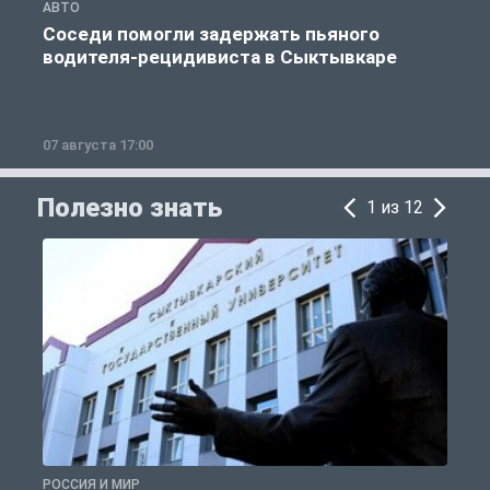
АВТО
О
Соседи помогли задержать пьяного
водителя-рецидивиста в Сыктывкаре
07 августа 17:00
0
Полезно знать
1 из 12
РОССИЯ И МИР
А