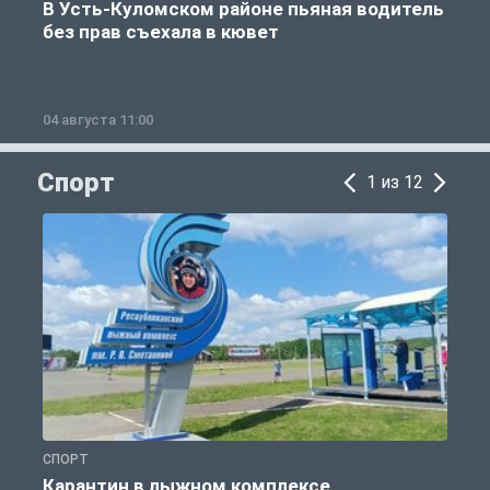
В Усть-Куломском районе пьяная водитель
без прав съехала в кювет
б
04 августа 11:00
0
Спорт
1 из 12
СПОРТ
С
Карантин в лыжном комплексе