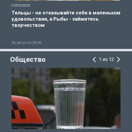
ГОРОСКОП
Г
Тельцы - не отказывайте себе в маленьком
удовольствии, а Рыбы - займитесь
творчеством
06 августа 20:00
0
Общество
1 из 12