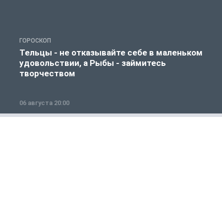
ГОРОСКОП
Г
Тельцы - не отказывайте себе в маленьком
удовольствии, а Рыбы - займитесь
творчеством
06 августа 20:00
0
Общество
1 из 12