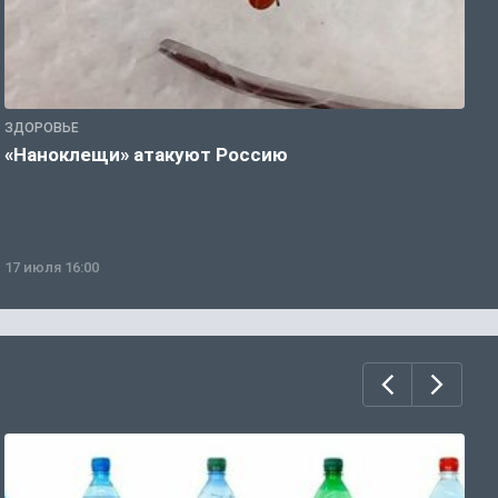
ЗДОРОВЬЕ
З
«Наноклещи» атакуют Россию
В
т
17 июля 16:00
0