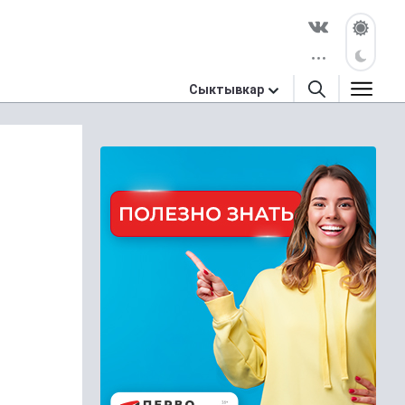
Сыктывкар